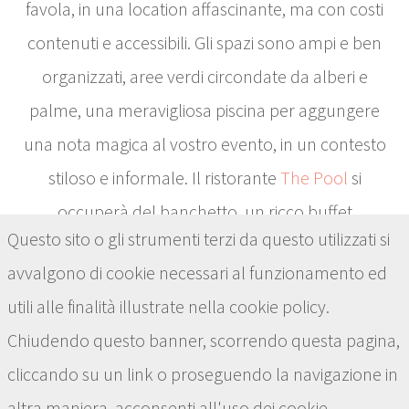
favola, in una location affascinante, ma con costi
contenuti e accessibili. Gli spazi sono ampi e ben
organizzati, aree verdi circondate da alberi e
palme, una meravigliosa piscina per aggungere
una nota magica al vostro evento, in un contesto
stiloso e informale. Il ristorante
The Pool
si
occuperà del banchetto, un ricco buffet
Questo sito o gli strumenti terzi da questo utilizzati si
all'aperto, allestito con cura e dedizione dal
avvalgono di cookie necessari al funzionamento ed
nostro staff; gli ospiti saranno accolti e intrattenuti
utili alle finalità illustrate nella cookie policy.
con un gustoso aperitivo a bordo piscina, per poi
Chiudendo questo banner, scorrendo questa pagina,
spostarvi per il pranzo nella zona riservata. La
cliccando su un link o proseguendo la navigazione in
musica di sottofondo o dal vivo accompagnerà la
altra maniera, acconsenti all'uso dei cookie.