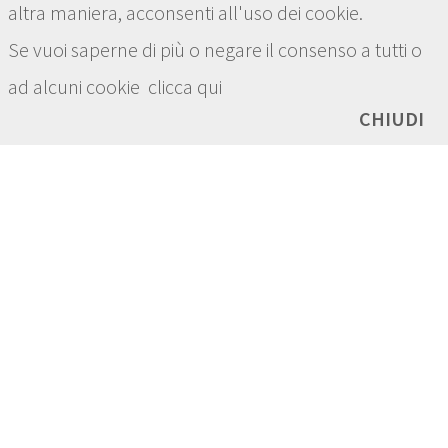
altra maniera, acconsenti all'uso dei cookie.
Se vuoi saperne di più o negare il consenso a tutti o
ad alcuni cookie
clicca qui
Vik academy: tennis nuoto
CHIUDI
canottaggio
Ristorante